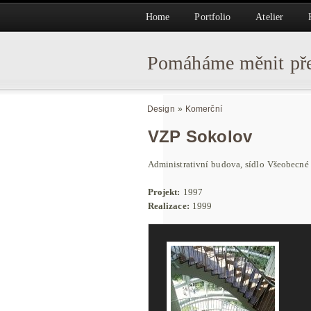
Home
Portfolio
Atelier
Pomáháme měnit pře
Design
»
Komerční
VZP Sokolov
Administrativní budova, sídlo Všeobecné
Projekt:
1997
Realizace:
1999