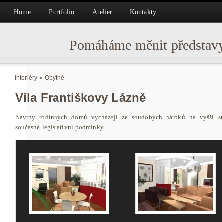
Home
Portfolio
Atelier
Kontakty
Pomáháme měnit představy
Interiéry
»
Obytné
Vila Františkovy Lázně
Návrhy rodinných domů vycházejí ze soudobých nároků na vyšší stř
současné legislativní podmínky.