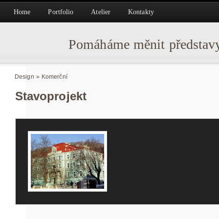
Home
Portfolio
Atelier
Kontakty
Pomáháme měnit představy
Design
»
Komerční
Stavoprojekt