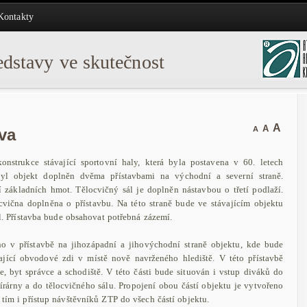
Kontakty
dstavy ve skutečnost
A
A
A
va
onstrukce stávající sportovní haly, která byla postavena v 60. letech
byl objekt doplněn dvěma přístavbami na východní a severní straně.
í základních hmot. Tělocvičný sál je doplněn nástavbou o třetí podlaží.
ocvična doplněna o přístavbu. Na této straně bude ve stávajícím objektu
ál. Přístavba bude obsahovat potřebná zázemí.
o v přístavbě na jihozápadní a jihovýchodní straně objektu, kde bude
jící obvodové zdi v místě nově navrženého hlediště. V této přístavbě
 byt správce a schodiště. V této části bude situován i vstup diváků do
pírárny a do tělocvičného sálu. Propojení obou částí objektu je vytvořeno
 tím i přístup návštěvníků ZTP do všech částí objektu.