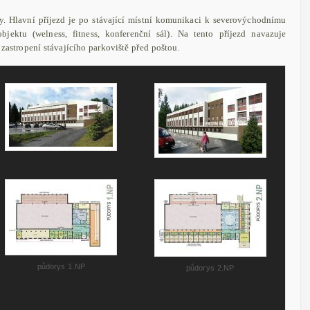
y. Hlavní příjezd je po stávající místní komunikaci k severovýchodnímu
jektu (welness, fitness, konferenční sál). Na tento příjezd navazuje
 zastropení stávajícího parkoviště před poštou.
půdorys 1.NP
půdorys 2.NP