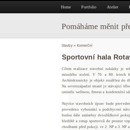
Home
Portfolio
Atelier
Pomáháme měnit pře
Stavby
»
Komerční
Sportovní hala Rota
Cílem realizace stavební zakázky je rek
minulého století. V 70. a 80. letech 
Architektonicky je objekt rozdělen do tř
Na severozápadní straně je stávající těl
umístěn wellness, fitness a konferenční s
Nejvíce stavebních úprav bude proveden
provedeno vybourání a podchycení stáva
budou dále umístěny dvoulůžkové pokoje,
hlediště a vstup sportovců do prostor vz
chodbami před pokoji. ve 2. NP a 3. NP a