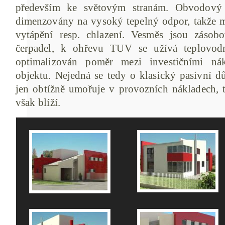
především ke světovým stranám. Obvodový 
dimenzovány na vysoký tepelný odpor, takže m
vytápění resp. chlazení. Vesměs jsou zásob
čerpadel, k ohřevu TUV se užívá teplovodn
optimalizován poměr mezi investičními nák
objektu. Nejedná se tedy o klasický pasivní d
jen obtížně umořuje v provozních nákladech,
však blíží.