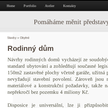
Home
Portfolio
Atelier
Kontakty
Pomáháme měnit představy
Stavby
»
Obytné
Rodinný dům
Návrhy rodinných domů vycházejí ze soudobýc
standard ubytování a zohledňují současné legi
150m2 zastavěné plochy včetně garáže, užitná 
nevyžadují stavební povolení. Zároveň jsou 
materiálové a konstrukční požadavky, takže n
nepřekročí bez pozemku 4 miliony Kč.
Disposice je universální, lze ji přizpůso