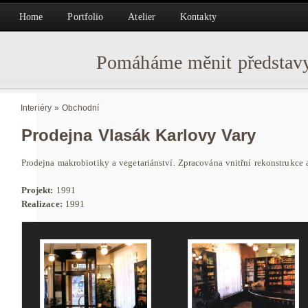
Home
Portfolio
Atelier
Kontakty
Pomáháme měnit představy
Interiéry
»
Obchodní
Prodejna Vlasák Karlovy Vary
Prodejna makrobiotiky a vegetariánství. Zpracována vnitřní rekonstrukce a
Projekt:
1991
Realizace:
1991