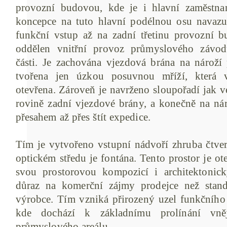
provozní budovou, kde je i hlavní zaměstnan
koncepce na tuto hlavní podélnou osu navazu
funkční vstup až na zadní třetinu provozní 
oddělen vnitřní provoz průmyslového závo
části. Je zachována vjezdová brána na nároží
tvořena jen úzkou posuvnou mříží, která 
otevřena. Zároveň je navrženo sloupořadí jak v
rovině zadní vjezdové brány, a konečně na ná
přesahem až přes štít expedice.
Tím je vytvořeno vstupní nádvoří zhruba čtve
optickém středu je fontána. Tento prostor je ot
svou prostorovou kompozicí i architektonic
důraz na komerční zájmy prodejce než stan
výrobce. Tím vzniká přirozený uzel funkčního č
kde dochází k základnímu prolínání vněj
průmyslového areálu.