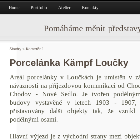
Home
Portfolio
Atelier
Kontakty
Pomáháme měnit představy
Stavby
»
Komerční
Porcelánka Kämpf Loučky
Areál porcelánky v Loučkách je umístěn v zá
návaznosti na příjezdovou komunikaci od Chodo
Chodov - Nové Sedlo. Je tvořen podélným
budovy vystavěné v letech 1903 - 1907, 
přistavovány další objekty tak, že vznikl
podélnými osami.
Hlavní výjezd je z východní strany mezi obje