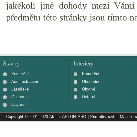
jakékoli jiné dohody mezi Vámi
předmětu této stránky jsou tímto n
Stavby
Interiéry
Komerční
Komerční
Administrativní
Obchodní
Lázeňské
Obytné
Obchodní
Ostatní
Obytné
Copyright © 2001-2020
Atelier ARTON PRO
|
Podmíky užití
|
Mapa str