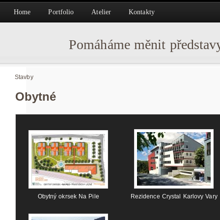
Home
Portfolio
Atelier
Kontakty
Pomáháme měnit představy
Stavby
Obytné
Obytný okrsek Na Pile
Rezidence Crystal Karlovy Vary