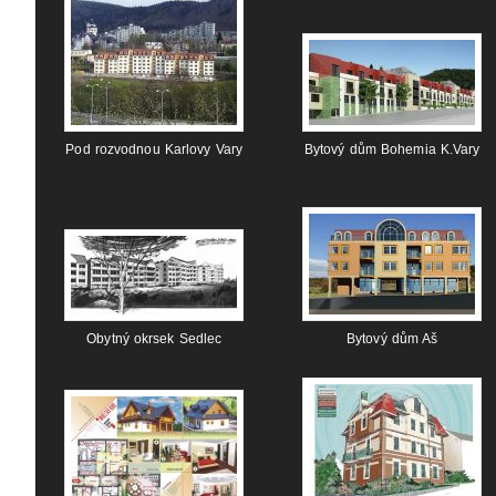
Pod rozvodnou Karlovy Vary
Bytový dům Bohemia K.Vary
Obytný okrsek Sedlec
Bytový dům Aš