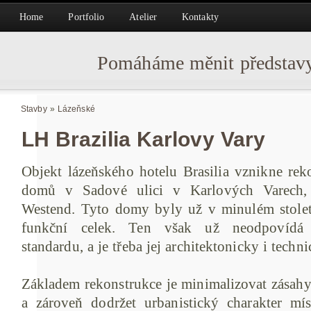
Home
Portfolio
Atelier
Kontakty
Pomáháme měnit představy
Stavby
»
Lázeňské
LH Brazilia Karlovy Vary
Objekt lázeňského hotelu Brasilia vznikne rek
domů v Sadové ulici v Karlových Varech, 
Westend. Tyto domy byly už v minulém století
funkční celek. Ten však už neodpovídá
standardu, a je třeba jej architektonicky i techni
Základem rekonstrukce je minimalizovat zásahy
a zároveň dodržet urbanistický charakter mí