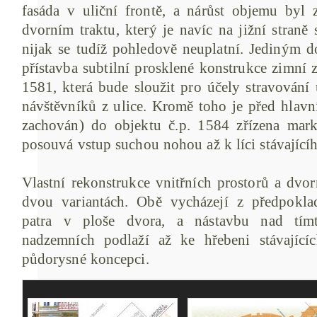
fasáda v uliční frontě, a nárůst objemu byl 
dvorním traktu, který je navíc na jižní straně
nijak se tudíž pohledově neuplatní. Jediným d
přístavba subtilní prosklené konstrukce zimní 
1581, která bude sloužit pro účely stravování
návštěvníků z ulice. Kromě toho je před hlavn
zachován) do objektu č.p. 1584 zřízena mark
posouvá vstup suchou nohou až k líci stávající
Vlastní rekonstrukce vnitřních prostorů a dvor
dvou variantách. Obě vycházejí z předpokla
patra v ploše dvora, a nástavbu nad tí
nadzemních podlaží až ke hřebeni stávajíc
půdorysné koncepci.