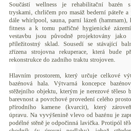
Součástí wellness je rehabilitační bazén
tryskami, chrličem pro masáž bederní páteře a
dále whirlpool, sauna, parní lázeň (hammam), k
fitness a k tomu patřičné hygienické zázem
vestavbu jsou původně projektovány jako g
příležitostný sklad. Sousedí se stávající bal
zřízena strojovna rekuperace, která bude p
rekonstrukce do zadního traktu strojoven.
Hlavním prostorem, který určuje celkové výtv
bazénová hala. Výtvarná koncepce bazéno
stěžejního objektu, kterým je nerezové těleso
barevnost a povrchové provedení celého prosto
přírodního kamene (kvarcit), který zároveň
úpravu. Na vyvýšenině vlevo od bazénu je zapu
podélné stěně je odpočinná lavička. Protipól t
chodník (v úrovni podlahy), jehož střed