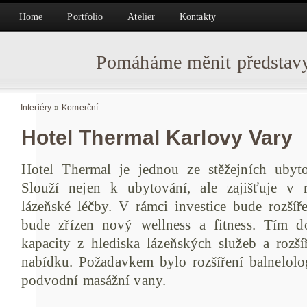
Home
Portfolio
Atelier
Kontakty
Pomáháme měnit představy
Interiéry
»
Komerční
Hotel Thermal Karlovy Vary
Hotel Thermal je jednou ze stěžejních ubyto
Slouží nejen k ubytování, ale zajišťuje v 
lázeňské léčby. V rámci investice bude rozšíře
bude zřízen nový wellness a fitness. Tím d
kapacity z hlediska lázeňských služeb a rozší
nabídku. Požadavkem bylo rozšíření balnelolo
podvodní masážní vany.