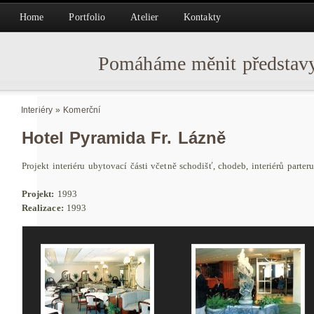
Home
Portfolio
Atelier
Kontakty
Pomáháme měnit představy
Interiéry
»
Komerční
Hotel Pyramida Fr. Lázně
Projekt interiéru ubytovací části včetně schodišť, chodeb, interiérů parteru
Projekt:
1993
Realizace:
1993