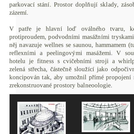
parkovací stání. Prostor doplňují sklady, záso
zázemí.
V patře je hlavní loď oválného tvaru, k
protiproudem, podvodními masážními tryskami 
něj navazuje wellnes se saunou, hammamem (tur
reflexními a peelingovými masážemi. V sou
hotelu je fitness s cvičebními stroji a whi
zelená střecha, částečně sloužící jako odpočiv
koncipován tak, aby umožnil přímé propojení
zrekonstruované prostory balneoologie.