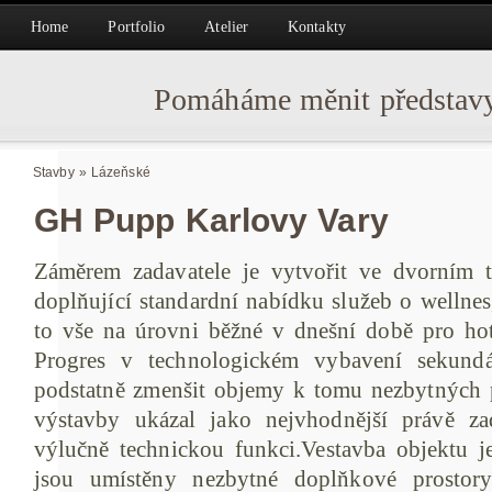
Home
Portfolio
Atelier
Kontakty
Pomáháme měnit představy
Stavby
»
Lázeňské
GH Pupp Karlovy Vary
Záměrem zadavatele je vytvořit ve dvorním t
doplňující standardní nabídku služeb o wellnes,
to vše na úrovni běžné v dnešní době pro hote
Progres v technologickém vybavení sekund
podstatně zmenšit objemy k tomu nezbytných pr
výstavby ukázal jako nejvhodnější právě z
výlučně technickou funkci.Vestavba objektu j
jsou umístěny nezbytné doplňkové prostory