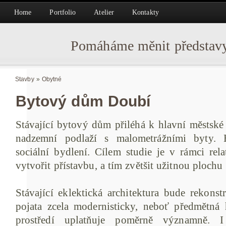
Home
Portfolio
Atelier
Kontakty
Pomáháme měnit představy
Stavby
»
Obytné
Bytový dům Doubí
Stávající bytový dům přiléhá k hlavní městské 
nadzemní podlaží s malometrážními byty. H
sociální bydlení. Cílem studie je v rámci rel
vytvořit přístavbu, a tím zvětšit užitnou plochu
Stávající eklektická architektura bude rekonst
pojata zcela modernisticky, neboť předmětná
prostředí uplatňuje poměrně významně. I 